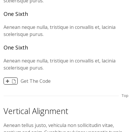
scelerisque purus.
One Sixth
Aenean neque nulla, tristique in convallis et, lacinia
scelerisque purus.
One Sixth
Aenean neque nulla, tristique in convallis et, lacinia
scelerisque purus.
Get The Code
Top
Vertical Alignment
Aenean tellus justo, vehicula non sollicitudin vitae,