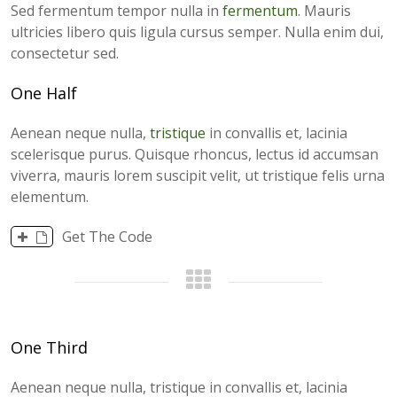
Sed fermentum tempor nulla in
fermentum
. Mauris
ultricies libero quis ligula cursus semper. Nulla enim dui,
consectetur sed.
One Half
Aenean neque nulla,
tristique
in convallis et, lacinia
scelerisque purus. Quisque rhoncus, lectus id accumsan
viverra, mauris lorem suscipit velit, ut tristique felis urna
elementum.
Get The Code
One Third
Aenean neque nulla, tristique in convallis et, lacinia