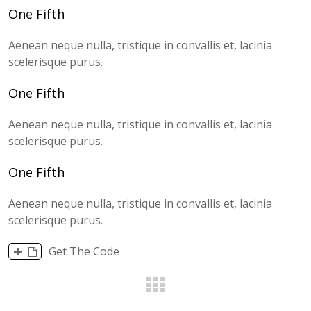
One Fifth
Aenean neque nulla, tristique in convallis et, lacinia
scelerisque purus.
One Fifth
Aenean neque nulla, tristique in convallis et, lacinia
scelerisque purus.
One Fifth
Aenean neque nulla, tristique in convallis et, lacinia
scelerisque purus.
Get The Code